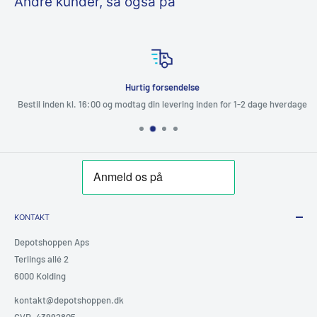
Andre kunder, så også på
formål, såsom tilslutning af computere, servere, printere, routere,
switche og andre netværksenheder.
Tekniske specifikationer
Hurtig forsendelse
GENERELT
Bestil inden kl. 16:00 og modtag din levering inden for 1-2 dage hverdage
Netværkstype
Cat 6
Materiale
RJ45-stik
Længde
2 M
Farve
Blå
KONTAKT
Depotshoppen Aps
Forbindelse
Terlings allé 2
6000 Kolding
Stikforbindelse
2 x RJ45 han
kontakt@depotshoppen.dk
CVR. 43992805