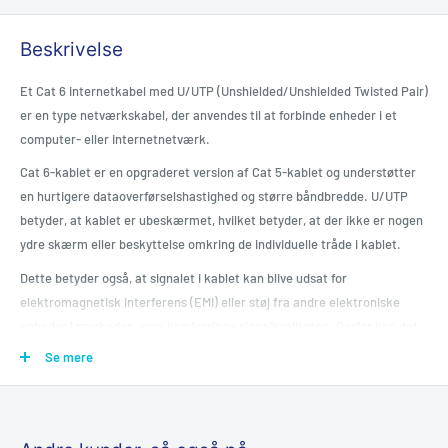
Beskrivelse
Et Cat 6 internetkabel med U/UTP (Unshielded/Unshielded Twisted Pair)
er en type netværkskabel, der anvendes til at forbinde enheder i et
computer- eller internetnetværk.
Cat 6-kablet er en opgraderet version af Cat 5-kablet og understøtter
en hurtigere dataoverførselshastighed og større båndbredde. U/UTP
betyder, at kablet er ubeskærmet, hvilket betyder, at der ikke er nogen
ydre skærm eller beskyttelse omkring de individuelle tråde i kablet.
Dette betyder også, at signalet i kablet kan blive udsat for
elektromagnetisk interferens (EMI) eller støj fra andre elektroniske
enheder i nærheden, som kan forringe signalkvaliteten. Derfor kan det
være vigtigt at vælge den rigtige kabellængde og undgå at placere
Se mere
kablet i nærheden af elektriske apparater eller andre kilder til EMI.
Alt i alt er et Cat 6 internetkabel med U/UTP en pålidelig og hurtig
løsning til at opbygge et stabilt netværk og kan anvendes til forskellige