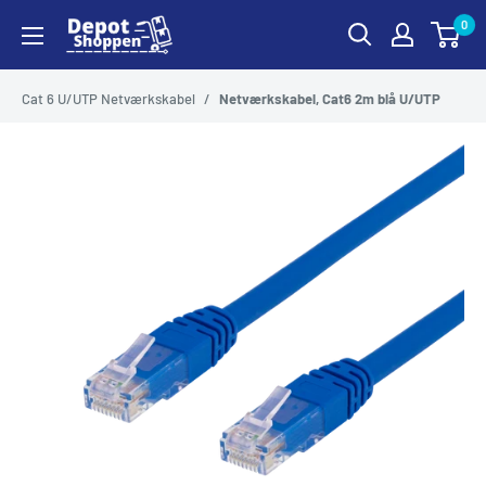
Gå
0
DepotShoppen
til
indhold
Cat 6 U/UTP Netværkskabel
/
Netværkskabel, Cat6 2m blå U/UTP