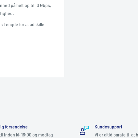
nhed på helt op til 10 Gbps,
tighed.
ns længde for at adskille
Cat 6
0.5 M
Hvid
ig forsendelse
Kundesupport
il inden kl. 16:00 og modtag
Vi er altid parate til at