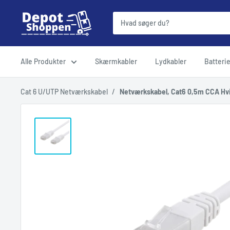
Gå
DepotShoppen
til
indhold
Alle Produkter
Skærmkabler
Lydkabler
Batterie
Cat 6 U/UTP Netværkskabel
/
Netværkskabel, Cat6 0,5m CCA Hv