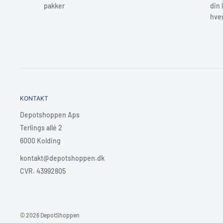
pakker
din 
hve
Stikforbindelse
2 x RJ45 ha
KONTAKT
Depotshoppen Aps
Terlings allé 2
6000 Kolding
kontakt@depotshoppen.dk
CVR. 43992805
© 2026 DepotShoppen