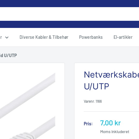
r
Diverse Kabler & Tilbehør
Powerbanks
El-artikler
id U/UTP
Netværkskabe
U/UTP
Varenr.
1166
Udsalgspris
7,00 kr
Pris:
Moms inkluderet