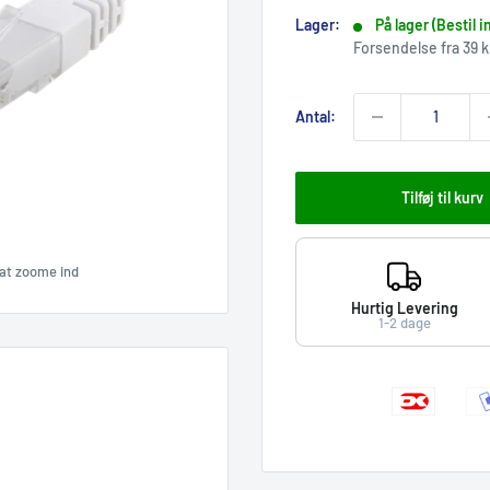
Lager:
På lager (Bestil i
Forsendelse fra 39 k
Antal:
Tilføj til kurv
r at zoome ind
Hurtig Levering
1-2 dage