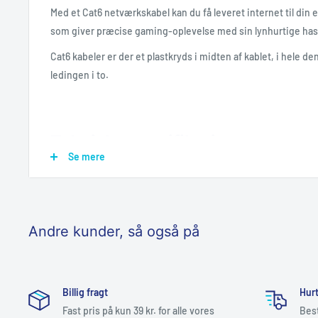
Med et Cat6 netværkskabel kan du få leveret internet til din e
som giver præcise gaming-oplevelse med sin lynhurtige has
Cat6 kabeler er der et plastkryds i midten af kablet, i hele de
ledingen i to.
Tekniske specifikationer
Se mere
GENERELT
Netværkstype
Andre kunder, så også på
Længde
Farve
Billig fragt
Hurt
Fast pris på kun 39 kr. for alle vores
Best
Forbindelse