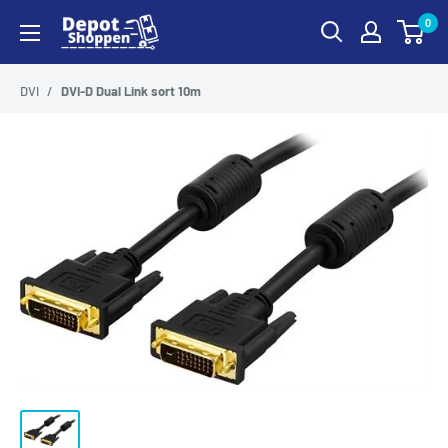
Gå
0
DepotShoppen
til
indhold
DVI
/
DVI-D Dual Link sort 10m