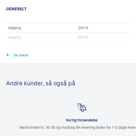
GENERELT
Udgang
DVI-D
Udgang
DVI-D
Længde
10 M
Se mere
Andre kunder, så også på
Hurtig forsendelse
Bestil inden kl. 16:00 og modtag din levering inden for 1-2 dage hverdage