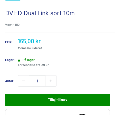
DVI-D Dual Link sort 10m
Varenr.
1112
Udsalgspris
165,00 kr
Pris:
Moms inkluderet
Lager:
På lager
Forsendelse fra 39 kr.
Antal:
Tilføj til kurv